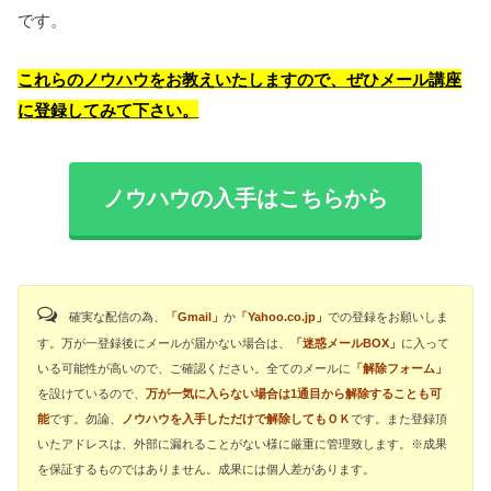
です。
これらのノウハウ
をお教えいたしますので、ぜひメール講座
に登録してみて下さい。
ノウハウの入手はこちらから
確実な配信の為、
「Gmail」
か
「Yahoo.co.jp」
での登録をお願いしま
す。万が一登録後にメールが届かない場合は、
「迷惑メールBOX」
に入って
いる可能性が高いので、ご確認ください。全てのメールに
「解除フォーム」
を設けているので、
万が一気に入らない場合は1通目から解除することも可
能
です。勿論、
ノウハウを入手しただけで解除してもＯＫ
です。また登録頂
いたアドレスは、外部に漏れることがない様に厳重に管理致します。※成果
を保証するものではありません。成果には個人差があります。