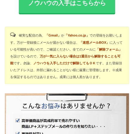
ノウハウの入手はこちらから
確実な配信の為、
「Gmail」
か
「Yahoo.co.jp」
での登録をお願いしま
す。万が一登録後にメールが届かない場合は、
「迷惑メールBOX」
に入って
いる可能性が高いので、ご確認ください。全てのメールに
「解除フォーム」
を設けているので、
万が一気に入らない場合は1通目から解除することも可
能
です。勿論、
ノウハウを入手しただけで解除してもＯＫ
です。また登録頂
いたアドレスは、外部に漏れることがない様に厳重に管理致します。※成果
を保証するものではありません。成果には個人差があります。