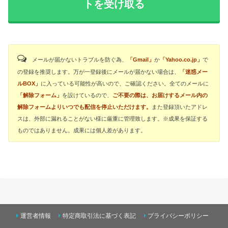
トを受け取る
メールが届かないトラブルを防ぐ為、
「Gmail」
か
「Yahoo.co.jp」
で
の登録を推奨します。万が一登録後にメールが届かない場合は、
「迷惑メー
ルBOX」
に入っている可能性が高いので、ご確認ください。
全てのメールに
「解除フォーム」
を設けているので、
ご不要の際は、お届けするメール内の
解除フォームよりいつでも配信を停止いただけます。
また登録頂いたアドレ
スは、外部に漏れることがない様に厳重に管理致します。※成果を保証する
ものではありません。成果には個人差があります。
運営者情報
特定商取引法に基づく表記
プライバシーポリシー