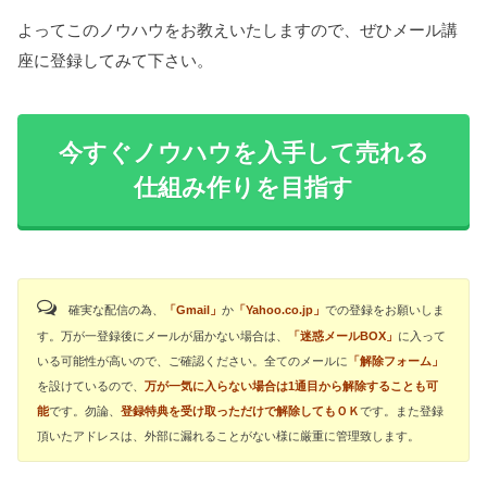
よってこのノウハウ
をお教えいたしますので、ぜひメール講
座に登録してみて下さい。
今すぐノウハウを入手して売れる
仕組み作りを目指す
確実な配信の為、
「Gmail」
か
「Yahoo.co.jp」
での登録をお願いしま
す。万が一登録後にメールが届かない場合は、
「迷惑メールBOX」
に入って
いる可能性が高いので、ご確認ください。全てのメールに
「解除フォーム」
を設けているので、
万が一気に入らない場合は1通目から解除することも可
能
です。勿論、
登録特典を受け取っただけで解除してもＯＫ
です。また登録
頂いたアドレスは、外部に漏れることがない様に厳重に管理致します。