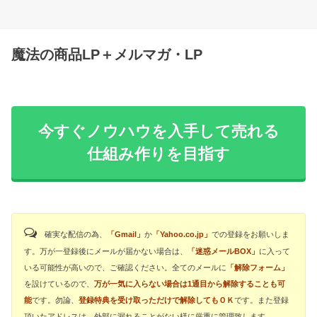
魔法の商品LP＋メルマガ・LP
今すぐノウハウを入手して売れる
仕組み作りを目指す
確実な配信の為、
「Gmail」
か
「Yahoo.co.jp」
での登録をお願いしま
す。万が一登録後にメールが届かない場合は、
「迷惑メールBOX」
に入って
いる可能性が高いので、ご確認ください。全てのメールに
「解除フォーム」
を設けているので、
万が一気に入らない場合は1通目から解除することも可
能
です。勿論、
登録特典を受け取っただけで解除してもＯＫ
です。また登録
頂いたアドレスは、外部に漏れることがない様に厳重に管理致します。