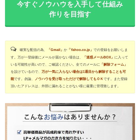
今すぐノウハウを入手して仕組み
作りを目指す
確実な配信の為、
「Gmail」
か
「Yahoo.co.jp」
での登録をお願いしま
す。万が一登録後にメールが届かない場合は、
「迷惑メールBOX」
に入って
いる可能性が高いので、ご確認ください。全てのメールに
「解除フォーム」
を設けているので、
万が一気に入らない場合は1通目から解除することも可
能
です。勿論、
ノウハウを受け取っただけで解除してもＯＫ
です。また登録
頂いたアドレスは、外部に漏れることがない様に厳重に管理致します。